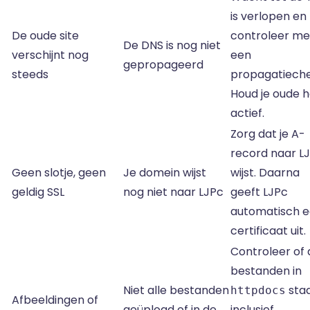
is verlopen en
De oude site
controleer me
De DNS is nog niet
verschijnt nog
een
gepropageerd
steeds
propagatieche
Houd je oude h
actief.
Zorg dat je A-
record naar L
Geen slotje, geen
Je domein wijst
wijst. Daarna
geldig SSL
nog niet naar LJPc
geeft LJPc
automatisch 
certificaat uit.
Controleer of 
bestanden in
Niet alle bestanden
staa
httpdocs
Afbeeldingen of
geüpload of in de
inclusief