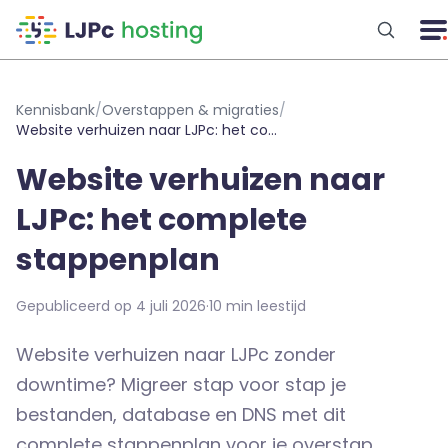
Naar hoofdinhoud
Kennisbank
/
Overstappen & migraties
/
Website verhuizen naar LJPc: het complete stappenplan
Website verhuizen naar
LJPc: het complete
stappenplan
Gepubliceerd op 4 juli 2026
·
10 min leestijd
Website verhuizen naar LJPc zonder
downtime? Migreer stap voor stap je
bestanden, database en DNS met dit
complete stappenplan voor je overstap.