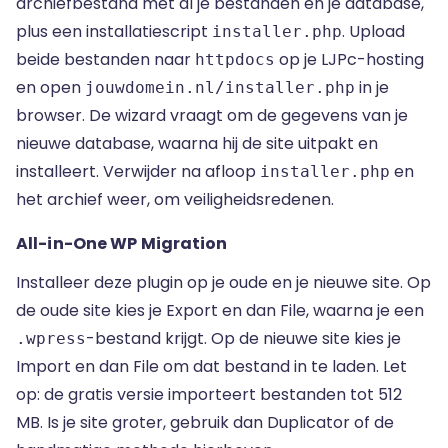
archiefbestand met al je bestanden en je database,
plus een installatiescript
. Upload
installer.php
beide bestanden naar
op je LJPc-hosting
httpdocs
en open
in je
jouwdomein.nl/installer.php
browser. De wizard vraagt om de gegevens van je
nieuwe database, waarna hij de site uitpakt en
installeert. Verwijder na afloop
en
installer.php
het archief weer, om veiligheidsredenen.
All-in-One WP Migration
Installeer deze plugin op je oude en je nieuwe site. Op
de oude site kies je Export en dan File, waarna je een
-bestand krijgt. Op de nieuwe site kies je
.wpress
Import en dan File om dat bestand in te laden. Let
op: de gratis versie importeert bestanden tot 512
MB. Is je site groter, gebruik dan Duplicator of de