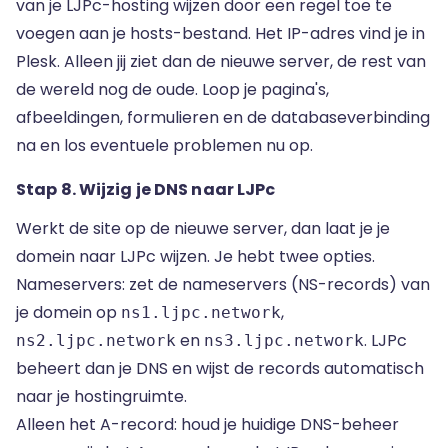
van je LJPc-hosting wijzen door een regel toe te
voegen aan je hosts-bestand. Het IP-adres vind je in
Plesk. Alleen jij ziet dan de nieuwe server, de rest van
de wereld nog de oude. Loop je pagina's,
afbeeldingen, formulieren en de databaseverbinding
na en los eventuele problemen nu op.
Stap 8. Wijzig je DNS naar LJPc
Werkt de site op de nieuwe server, dan laat je je
domein naar LJPc wijzen. Je hebt twee opties.
Nameservers: zet de
nameservers (NS-records)
van
je domein op
,
ns1.ljpc.network
en
. LJPc
ns2.ljpc.network
ns3.ljpc.network
beheert dan je DNS en wijst de records automatisch
naar je hostingruimte.
Alleen het A-record: houd je huidige DNS-beheer