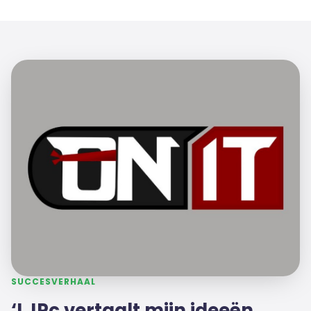
SUCCESVERHAAL
‘LJPc vertaalt mijn ideeën