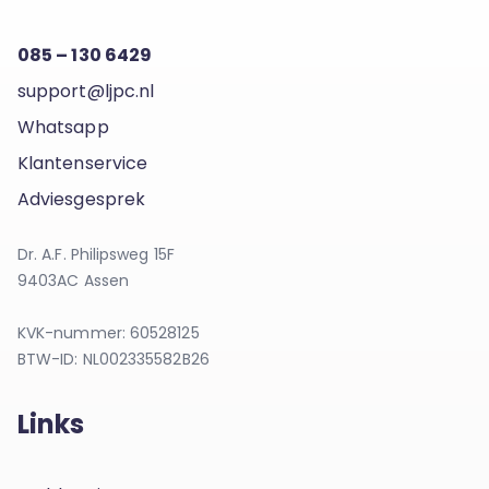
085 – 130 6429
support@ljpc.nl
Whatsapp
Klantenservice
Adviesgesprek
Dr. A.F. Philipsweg 15F
9403AC Assen
KVK-nummer: 60528125
BTW-ID: NL002335582B26
Links