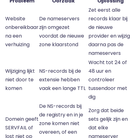
Probleem
Oorzaak
Oplossing
Zet eerst alle
Website
De nameservers
records klaar bij
onbereikbaar
zijn omgezet
de nieuwe
na een
voordat de nieuwe
provider en wijzig
verhuizing
zone klaarstond
daarna pas de
nameservers
Wacht tot 24 of
Wijziging lijkt
NS-records bij de
48 uur en
niet door te
extensie hebben
controleer
komen
vaak een lange TTL
tussendoor met
dig
De NS-records bij
Zorg dat beide
de registry en in je
Domein geeft
sets gelijk zijn en
zone komen niet
SERVFAIL of
dat elke
overeen, of een
lost niet op
nameserver