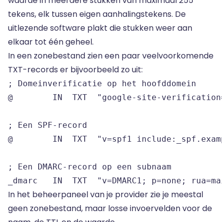
waarde in meerdere stukken van maximaal 255
tekens, elk tussen eigen aanhalingstekens. De
uitlezende software plakt die stukken weer aan
elkaar tot één geheel.
In een zonebestand zien een paar veelvoorkomende
TXT-records er bijvoorbeeld zo uit:
; Domeinverificatie op het hoofddomein

@        IN  TXT  "google-site-verification
; Een SPF-record

@        IN  TXT  "v=spf1 include:_spf.exam
; Een DMARC-record op een subnaam

_dmarc   IN  TXT  "v=DMARC1; p=none; rua=ma
In het beheerpaneel van je provider zie je meestal
geen zonebestand, maar losse invoervelden voor de