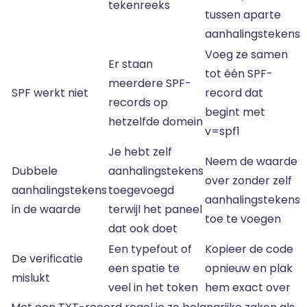
tekenreeks
tussen aparte
aanhalingstekens
Voeg ze samen
Er staan
tot één SPF-
meerdere SPF-
SPF werkt niet
record dat
records op
begint met
hetzelfde domein
v=spf1
Je hebt zelf
Neem de waarde
Dubbele
aanhalingstekens
over zonder zelf
aanhalingstekens
toegevoegd
aanhalingstekens
in de waarde
terwijl het paneel
toe te voegen
dat ook doet
Een typefout of
Kopieer de code
De verificatie
een spatie te
opnieuw en plak
mislukt
veel in het token
hem exact over