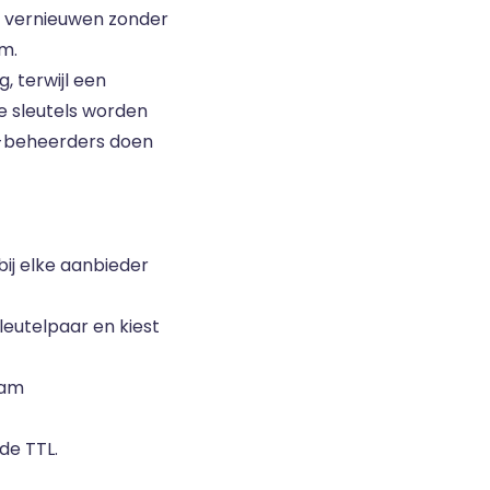
te vernieuwen zonder
em.
, terwijl een
e sleutels worden
S-beheerders doen
 bij elke aanbieder
sleutelpaar en kiest
aam
de TTL.