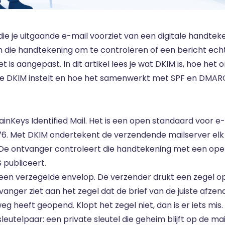
die je uitgaande e-mail voorziet van een digitale handte
n die handtekening om te controleren of een bericht ech
 is aangepast. In dit artikel lees je wat DKIM is, hoe het
e je DKIM instelt en hoe het samenwerkt met SPF en DMAR
nKeys Identified Mail. Het is een open standaard voor e-
76. Met DKIM ondertekent de verzendende mailserver elk
De ontvanger controleert die handtekening met een openba
 publiceert.
 een verzegelde envelop. De verzender drukt een zegel op
vanger ziet aan het zegel dat de brief van de juiste afze
heeft geopend. Klopt het zegel niet, dan is er iets mis.
eutelpaar: een private sleutel die geheim blijft op de ma