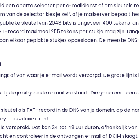
ld een aparte selector per e-maildienst of om sleutels 
 van de selector kies je zelf, of je mailserver bepaalt h
publieke sleutel van 2048 bits is ongeveer 400 tekens lang
XT-record maximaal 255 tekens per stukje mag zijn. Lang
aan elkaar geplakte stukjes opgeslagen. De meeste DN
n
angt af van waar je e-mail wordt verzorgd. De grote lijn is
rtij die je uitgaande e-mail verstuurt. Die genereert een 
 sleutel als TXT-record in de DNS van je domein, op de n
.
ey.jouwdomein.nl
s verspreid. Dat kan 24 tot 48 uur duren, afhankelijk van 
cht en controleer in de ontvangen e-mail of DKIM slaagt.