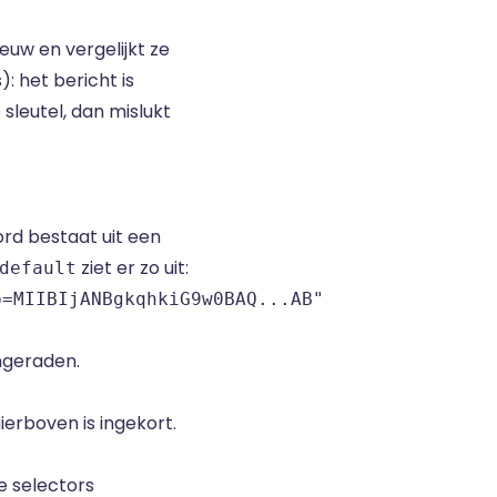
euw en vergelijkt ze
: het bericht is
sleutel, dan mislukt
rd bestaat uit een
ziet er zo uit:
default
p=MIIBIjANBgkqhkiG9w0BAQ...AB"
angeraden.
ierboven is ingekort.
e selectors