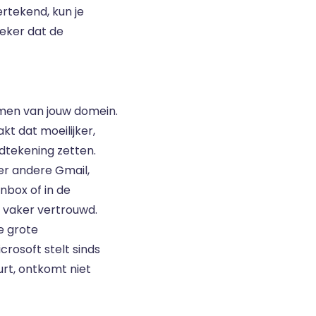
ertekend, kun je
zeker dat de
komen van jouw domein.
t dat moeilijker,
ndtekening zetten.
er andere Gmail,
nbox of in de
vaker vertrouwd.
e grote
rosoft stelt sinds
urt, ontkomt niet