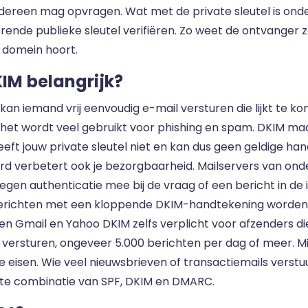
iedereen mag opvragen. Wat met de private sleutel is ond
rende publieke sleutel verifiëren. Zo weet de ontvanger 
 domein hoort.
IM belangrijk?
kan iemand vrij eenvoudig e-mail versturen die lijkt te 
het wordt veel gebruikt voor phishing en spam. DKIM maak
eft jouw private sleutel niet en kan dus geen geldige ha
rd verbetert ook je bezorgbaarheid. Mailservers van ond
gen authenticatie mee bij de vraag of een bericht in de i
richten met een kloppende DKIM-handtekening worden 
len Gmail en Yahoo DKIM zelfs verplicht voor afzenders di
ersturen, ongeveer 5.000 berichten per dag of meer. Mic
e eisen. Wie veel nieuwsbrieven of transactiemails verstu
te combinatie van SPF, DKIM en DMARC.