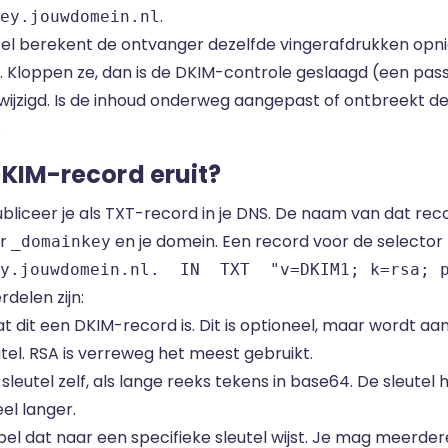
.
ey.jouwdomein.nl
tel berekent de ontvanger dezelfde vingerafdrukken opni
Kloppen ze, dan is de DKIM-controle geslaagd (een pass)
wijzigd. Is de inhoud onderweg aangepast of ontbreekt de 
.
DKIM-record eruit?
bliceer je als
TXT-record
in je DNS. De naam van dat reco
or
en je domein. Een record voor de selector
_domainkey
y.jouwdomein.nl.  IN  TXT  "v=DKIM1; k=rsa; 
delen zijn:
t dit een DKIM-record is. Dit is optioneel, maar wordt a
utel. RSA is verreweg het meest gebruikt.
leutel zelf, als lange reeks tekens in base64. De sleutel h
eel langer.
abel dat naar een specifieke sleutel wijst. Je mag meerder