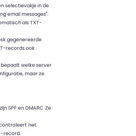
n selectievakje in de
ing email messages".
tomatisch als TXT-
lesk gegenereerde
XT-records ook
st bepaalt welke server
nfiguratie, maar ze
 zijn SPF en DMARC. Ze
controleert het
F-record
.