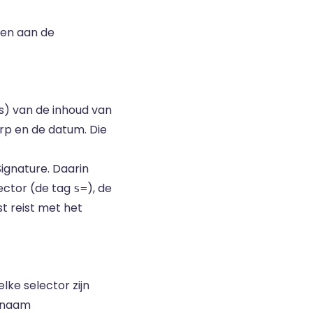
ren aan de
es) van de inhoud van
rp en de datum. Die
ignature. Daarin
lector (de tag
), de
s=
t reist met het
ke selector zijn
e naam