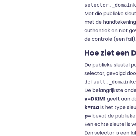
selector._domaink
Met die publieke sleu
met de handtekening. 
authentiek en niet ge
de controle (een fail)
Hoe ziet een 
De publieke sleutel pu
selector, gevolgd do
default._domainke
De belangrijkste onder
v=DKIM1
geeft aan da
k=rsa
is het type sle
p=
bevat de publieke s
Een echte sleutel is v
Een selector is een l