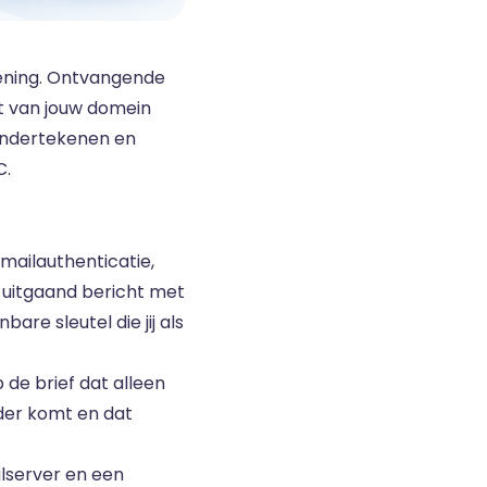
kening. Ontvangende
t van jouw domein
 ondertekenen en
C.
mailauthenticatie,
 uitgaand bericht met
re sleutel die jij als
 de brief dat alleen
nder komt en dat
ilserver en een