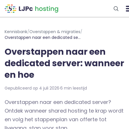
Naar hoofdinhoud
Kennisbank
/
Overstappen & migraties
/
Overstappen naar een dedicated server: wanneer en hoe
Overstappen naar een
dedicated server: wanneer
en hoe
Gepubliceerd op 4 juli 2026
·
6 min leestijd
Overstappen naar een dedicated server?
Ontdek wanneer shared hosting te krap wordt
en volg het stappenplan van offerte tot
livegang, stap voor stap.