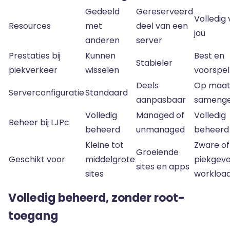
Gedeeld
Gereserveerd
Volledig
Resources
met
deel van een
jou
anderen
server
Prestaties bij
Kunnen
Best en
Stabieler
piekverkeer
wisselen
voorspe
Deels
Op maa
Serverconfiguratie
Standaard
aanpasbaar
samenge
Volledig
Managed of
Volledig
Beheer bij LJPc
beheerd
unmanaged
beheerd
Kleine tot
Zware of
Groeiende
Geschikt voor
middelgrote
piekgevo
sites en apps
sites
workloa
Volledig beheerd, zonder root-
toegang