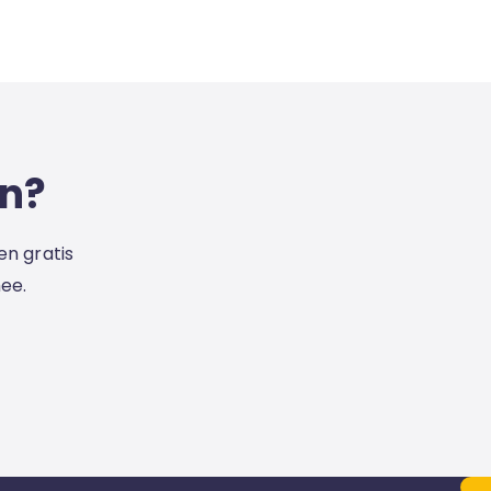
en?
en gratis
ee.