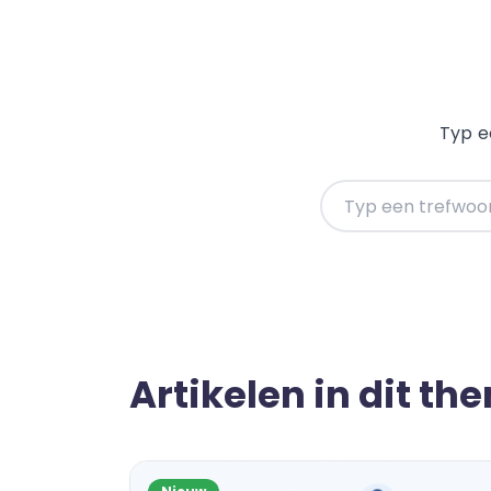
Typ e
Typ een trefwoord o
Artikelen in dit th