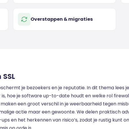
Overstappen & migraties
n SSL
eschermt je bezoekers en je reputatie. In dit thema lees
is, hoe je software up-to-date houdt en welke rol firewall
maken een groot verschil in je weerbaarheid tegen misbr
enmalige actie maar een gewoonte. We delen praktisch adv
ps en het herkennen van risico’s, zodat je rustig kunt 
is op orde is.