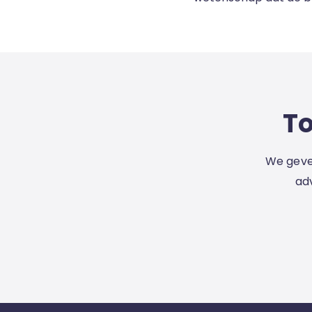
To
We geven
ad