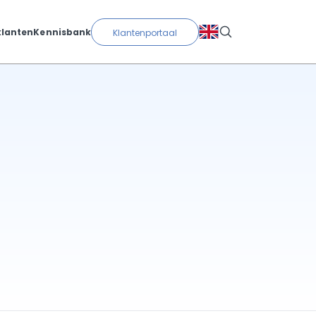
klanten
Kennisbank
Klantenportaal