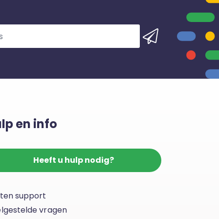
lp en info
Heeft u hulp nodig?
ten support
lgestelde vragen